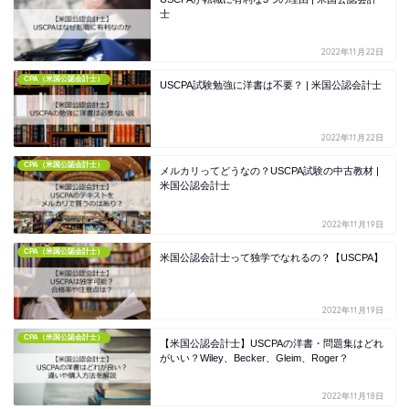
士
2022年11月22日
CPA（米国公認会計士）
USCPA試験勉強に洋書は不要？ | 米国公認会計士
2022年11月22日
CPA（米国公認会計士）
メルカリってどうなの？USCPA試験の中古教材 |
米国公認会計士
2022年11月19日
CPA（米国公認会計士）
米国公認会計士って独学でなれるの？【USCPA】
2022年11月19日
CPA（米国公認会計士）
【米国公認会計士】USCPAの洋書・問題集はどれ
がいい？Wiley、Becker、Gleim、Roger？
2022年11月18日