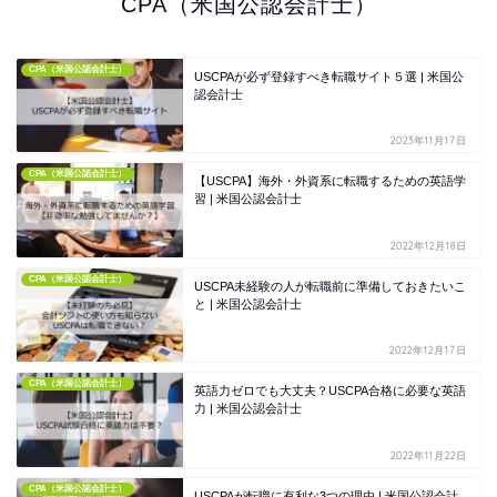
CPA（米国公認会計士）
CPA（米国公認会計士）
USCPAが必ず登録すべき転職サイト５選 | 米国公
認会計士
2023年11月17日
CPA（米国公認会計士）
【USCPA】海外・外資系に転職するための英語学
習 | 米国公認会計士
2022年12月18日
CPA（米国公認会計士）
USCPA未経験の人が転職前に準備しておきたいこ
と | 米国公認会計士
2022年12月17日
CPA（米国公認会計士）
英語力ゼロでも大丈夫？USCPA合格に必要な英語
力 | 米国公認会計士
2022年11月22日
CPA（米国公認会計士）
USCPAが転職に有利な3つの理由 | 米国公認会計