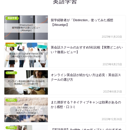
英語学習
英語学習
留学経験者が「Distinction」使ってみた感想
【Atsueigo】
2023年11月20日
TOEFL
英会話スクールのおすすめ5社比較【実際どこがい
い？徹底レビュー】
2023年8月25日
TOEFL
オンライン英会話が続かない方は必見：英会話ス
クールの選び方
2023年8月21日
TOEFL
また挫折する？ネイティブキャンは効果があるの
か | 感想・口コミ
2022年12月26日
TOEFL
【英語学習】Audible（オーディブル）のおすすめ