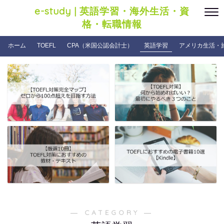
e-study | 英語学習・海外生活・資
格・転職情報
ホーム
TOEFL
CPA（米国公認会計士）
英語学習
アメリカ生活・
― CATEGORY ―