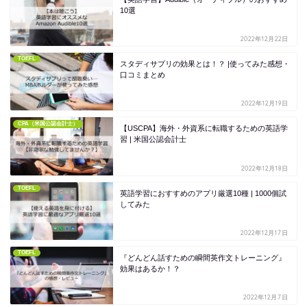
10選
2022年12月22日
TOEFL
スタディサプリの効果とは！？ |使ってみた感想・
口コミまとめ
2022年12月19日
CPA（米国公認会計士）
【USCPA】海外・外資系に転職するための英語学
習 | 米国公認会計士
2022年12月18日
TOEFL
英語学習におすすめのアプリ厳選10種 | 1000個試
してみた
2022年12月17日
TOEFL
『どんどん話すための瞬間英作文トレーニング』
効果はあるか！？
2022年12月7日