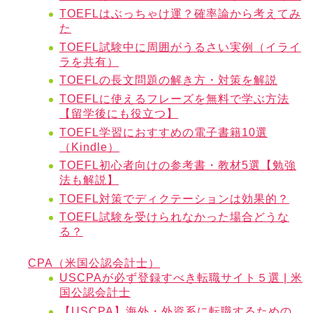
TOEFLはぶっちゃけ運？確率論から考えてみ
た
TOEFL試験中に周囲がうるさい実例（イライ
ラを共有）
TOEFLの長文問題の解き方・対策を解説
TOEFLに使えるフレーズを無料で学ぶ方法
【留学後にも役立つ】
TOEFL学習におすすめの電子書籍10選
（Kindle）
TOEFL初心者向けの参考書・教材5選【勉強
法も解説】
TOEFL対策でディクテーションは効果的？
TOEFL試験を受けられなかった場合どうな
る？
CPA（米国公認会計士）
USCPAが必ず登録すべき転職サイト５選 | 米
国公認会計士
【USCPA】海外・外資系に転職するための