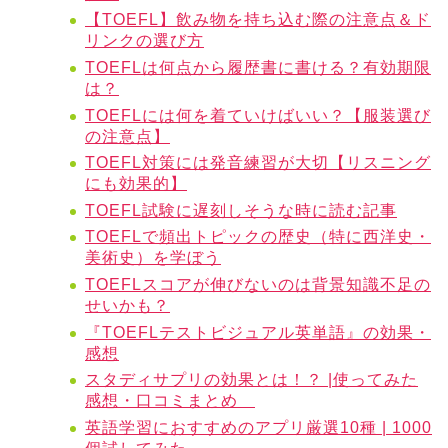
【TOEFL】飲み物を持ち込む際の注意点＆ド
リンクの選び方
TOEFLは何点から履歴書に書ける？有効期限
は？
TOEFLには何を着ていけばいい？【服装選び
の注意点】
TOEFL対策には発音練習が大切【リスニング
にも効果的】
TOEFL試験に遅刻しそうな時に読む記事
TOEFLで頻出トピックの歴史（特に西洋史・
美術史）を学ぼう
TOEFLスコアが伸びないのは背景知識不足の
せいかも？
『TOEFLテストビジュアル英単語』の効果・
感想
スタディサプリの効果とは！？ |使ってみた
感想・口コミまとめ
英語学習におすすめのアプリ厳選10種 | 1000