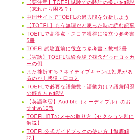
【要注意】TOEFL試験での時計の扱いを解説
（忘れたら困る？）
中国サイトでTOEFLの過去問を分析しよう
【TOEFL】もう無理だと思った時に読む記事
TOEFLで高得点・スコア獲得に役立つ参考書
5冊
TOEFL試験直前に役立つ参考書・教材3冊
【実話】TOEFL試験会場で残念だったロッカ
ーの例
また挫折する？ネイティブキャンは効果があ
るのか | 感想・口コミ
TOEFLで必要な語彙数・語彙力は？語彙問題
の解き方も解説
【英語学習】Audible（オーディブル）のお
すすめ10選
TOEFL iBTのメモの取り方【セクション別に
解説】
TOEFL公式ガイドブックの使い方【徹底解
説】