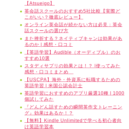
【Atsueigo】
英会話スクールのおすすめ5社比較【実際ど
こがいい？徹底レビュー】
オンライン英会話が続かない方は必見：英会
話スクールの選び方
また挫折する？ネイティブキャンは効果があ
るのか | 感想・口コミ
【英語学習】Audible（オーディブル）のお
すすめ10選
スタディサプリの効果とは！？ |使ってみた
感想・口コミまとめ
【USCPA】海外・外資系に転職するための
英語学習 | 米国公認会計士
英語学習におすすめのアプリ厳選10種 | 1000
個試してみた
『どんどん話すための瞬間英作文トレーニン
グ』効果はあるか！？
【無料】Kindle Unlimitedで学べる初心者向
け英語学習本