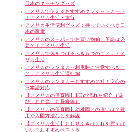
日本のキッチングッズ
アメリカで使えるおすすめクレジットカード
｜アメリカ生活・旅行
アメリカ生活便利グッズ：持っていくべき日
本の家電
アメリカのスーパーでお買い物編 英語は必
要？｜アメリカ生活
アメリカで気をつけるべき５つのこと：アメ
リカ生活
アメリカのレンタカー利用時に注意すべきこ
と：アメリカ生活運転編
アメリカのレンタカーおすすめ２社！安心の
日本語対応
【アメリカの保育園】1日の流れを紹介（遊
び、お弁当、お昼寝等）
【アメリカの保育園】幼稚園との違いは？費
用や入園方法などを解説
【アメリカ生活】おしりふきはどれを買えば
いい？おすすめベスト５