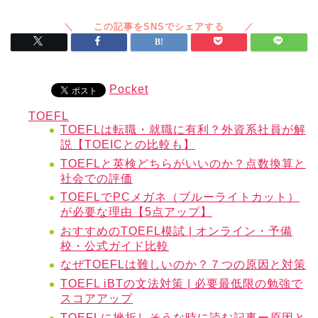
Pocket
TOEFL
TOEFLは転職・就職に有利？外資系社員が解
説【TOEICとの比較も】
TOEFLと英検どちらがいいのか？点数換算と
社会での評価
TOEFLでPCメガネ（ブルーライトカット）
が必要な理由【5点アップ】
おすすめのTOEFL模試 | オンライン・予備
校・公式ガイド比較
なぜTOEFLは難しいのか？７つの原因と対策
TOEFL iBTの文法対策 | 必要最低限の勉強で
スコアアップ
TOEFLに挫折しそうな時に読む記事ー原因と