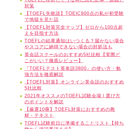
対策
【TOEFL失敗談】TOEIC900点の私が初受験
で地獄を見た話
【TOEFL対策完全マップ】ゼロから100点超
えを目指す方法
TOEFLの結果通知はいつくる？届かない場合
やスコアに納得できない場合の対処法も
英会話スクールのおすすめ5社比較【実際ど
こがいい？徹底レビュー】
『TOEFLテスト英単語3800』の使い方・勉
強方法を徹底解説
【TOEFL対策】オンライン英会話のおすすめ
5社比較
2021年オススメのTOEFL試験会場 | 選び方
のポイントを解説
【厳選10冊】TOEFL対策におすすめの教
材・テキスト
TOEFL試験前日に準備することリスト【持ち