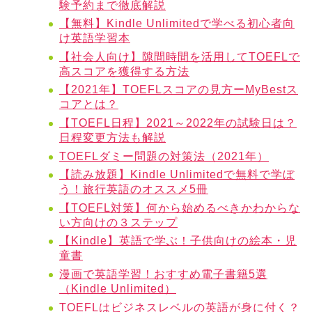
験予約まで徹底解説
【無料】Kindle Unlimitedで学べる初心者向
け英語学習本
【社会人向け】隙間時間を活用してTOEFLで
高スコアを獲得する方法
【2021年】TOEFLスコアの見方ーMyBestス
コアとは？
【TOEFL日程】2021～2022年の試験日は？
日程変更方法も解説
TOEFLダミー問題の対策法（2021年）
【読み放題】Kindle Unlimitedで無料で学ぼ
う！旅行英語のオススメ5冊
【TOEFL対策】何から始めるべきかわからな
い方向けの３ステップ
【Kindle】英語で学ぶ！子供向けの絵本・児
童書
漫画で英語学習！おすすめ電子書籍5選
（Kindle Unlimited）
TOEFLはビジネスレベルの英語が身に付く？