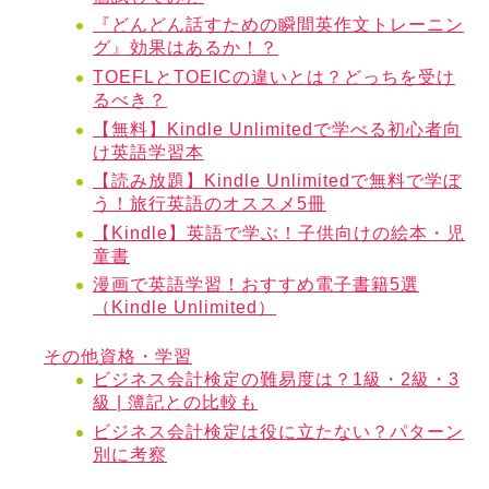
『どんどん話すための瞬間英作文トレーニン
グ』効果はあるか！？
TOEFLとTOEICの違いとは？どっちを受け
るべき？
【無料】Kindle Unlimitedで学べる初心者向
け英語学習本
【読み放題】Kindle Unlimitedで無料で学ぼ
う！旅行英語のオススメ5冊
【Kindle】英語で学ぶ！子供向けの絵本・児
童書
漫画で英語学習！おすすめ電子書籍5選
（Kindle Unlimited）
その他資格・学習
ビジネス会計検定の難易度は？1級・2級・3
級 | 簿記との比較も
ビジネス会計検定は役に立たない？パターン
別に考察