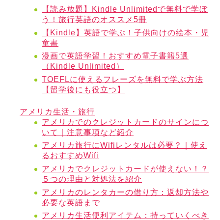
【読み放題】Kindle Unlimitedで無料で学ぼ
う！旅行英語のオススメ5冊
【Kindle】英語で学ぶ！子供向けの絵本・児
童書
漫画で英語学習！おすすめ電子書籍5選
（Kindle Unlimited）
TOEFLに使えるフレーズを無料で学ぶ方法
【留学後にも役立つ】
アメリカ生活・旅行
アメリカでのクレジットカードのサインにつ
いて｜注意事項など紹介
アメリカ旅行にWifiレンタルは必要？｜使え
るおすすめWifi
アメリカでクレジットカードが使えない！？
５つの理由と対処法を紹介
アメリカのレンタカーの借り方：返却方法や
必要な英語まで
アメリカ生活便利アイテム：持っていくべき