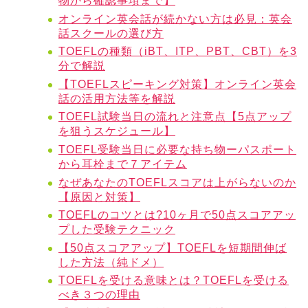
物から確認事項まで】
オンライン英会話が続かない方は必見：英会
話スクールの選び方
TOEFLの種類（iBT、ITP、PBT、CBT）を3
分で解説
【TOEFLスピーキング対策】オンライン英会
話の活用方法等を解説
TOEFL試験当日の流れと注意点【5点アップ
を狙うスケジュール】
TOEFL受験当日に必要な持ち物ーパスポート
から耳栓まで７アイテム
なぜあなたのTOEFLスコアは上がらないのか
【原因と対策】
TOEFLのコツとは?10ヶ月で50点スコアアッ
プした受験テクニック
【50点スコアアップ】TOEFLを短期間伸ば
した方法（純ドメ）
TOEFLを受ける意味とは？TOEFLを受ける
べき３つの理由