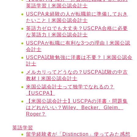
英語学習 | 米国公認会計士
USCPA未経験の人が転職前に準備しておき
たいこと | 米国公認会計士
英語力ゼロでも大丈夫？USCPA合格に必要
な英語力 | 米国公認会計士
USCPAが転職に有利な3つの理由 | 米国公認
会計士
USCPA試験勉強に洋書は不要？ | 米国公認会
計士
メルカリってどうなの？USCPA試験の中古
教材 | 米国公認会計士
米国公認会計士って独学でなれるの？
【USCPA】
【米国公認会計士】USCPAの洋書・問題集
はどれがいい？Wiley、Becker、Gleim、
Roger？
英語学習
留学経験者が「Distinction」使ってみた感想