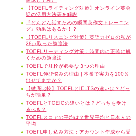
個試してみた
【TOEFLライティング対策】オンライン英会
話の活用方法等を解説
『どんどん話すための瞬間英作文トレーニン
グ』効果はあるか！？
【TOEFLリスニング対策】英語力ゼロの私が
28点取った勉強法
TOEFLリーディング対策：時間内に正確に解
くための勉強法
TOEFLで耳栓が必要な３つの理由
TOEFL伸び悩みの理由 | 本番で実力を100％
出せてますか？
【徹底比較】TOEFLとIELTSの違いは？どっ
ちが簡単？
TOEFLとTOEICの違いとは？どっちを受け
るべき？
TOEFLスコアの平均は？世界平均と日本人の
平均
TOEFL申し込み方法：アカウント作成から受