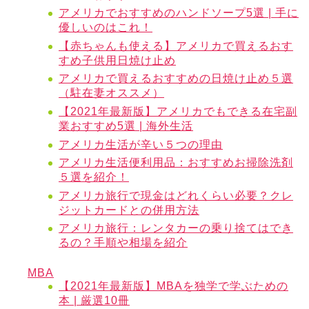
アメリカでおすすめのハンドソープ5選 | 手に
優しいのはこれ！
【赤ちゃんも使える】アメリカで買えるおす
すめ子供用日焼け止め
アメリカで買えるおすすめの日焼け止め５選
（駐在妻オススメ）
【2021年最新版】アメリカでもできる在宅副
業おすすめ5選 | 海外生活
アメリカ生活が辛い５つの理由
アメリカ生活便利用品：おすすめお掃除洗剤
５選を紹介！
アメリカ旅行で現金はどれくらい必要？クレ
ジットカードとの併用方法
アメリカ旅行：レンタカーの乗り捨てはでき
るの？手順や相場を紹介
MBA
【2021年最新版】MBAを独学で学ぶための
本 | 厳選10冊