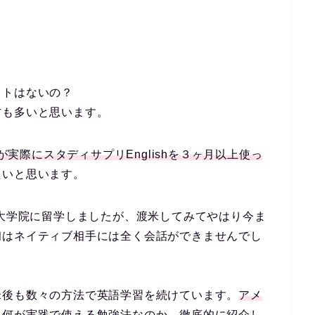
、
ットはないの？
方も多いと思います。
者が実際にスタディサプリEnglishを３ヶ月以上使っ
たいと思います。
の大学院に留学しましたが、渡米してみてやはり
今ま
初は
ネイティブ相手には全く会話ができませんでし
米後も数々の方法で英語学習を続けています。
アメ
、何が実践で使える勉強法なのか、徹底的に紹介し