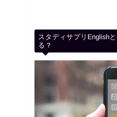
スタディサプリEnglis
る？