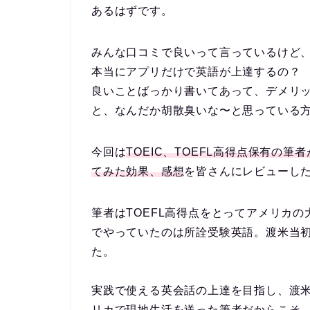
あるはずです。
みんな口コミで良いって言っているけど
本当にアプリだけで英語が上達するの？
良いことばっかり書いてあって、デメリ
と、なんだか胡散臭いな〜と思っている
今回は
TOEIC、TOEFL高得点保有の筆
てみた効果、感想
を皆さんにレビューし
筆者はTOEFL高得点をとってアメリカ
でやっていたのは所詮受験英語
。渡米当
た
。
実践で使える英会話の上達を目指し、渡
リカで現地生活を送った筆者だからこそ