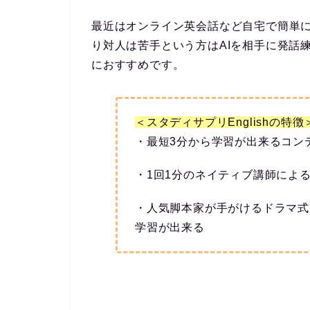
最近はオンライン英会話など自宅で簡単
り対人は苦手
という方はAIを相手に発話
におすすめです。
＜スタディサプリEnglishの特徴
・
最短3分
から学習が出来るコン
・
1回1分のネイティブ講師によ
・
人気脚本家が手がけるドラマ式
学習が出来る