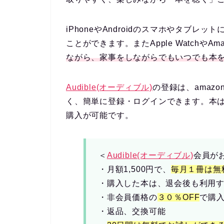
iPhoneやAndroidのスマホやタブレット
ことができます。また
Apple Watch
や
Ama
ながら、家事をしながらでもいつでも本
Audible(オーディブル)
の登録は、amaz
く、
簡単
に登録・ログインできます。本は『A
購入が可能です。
＜
Audible(オーディブル)
会員が
・月額1,500円で、
毎月１冊は無
・購入した本は、退会後も利用
・非会員価格の
３０％OFF
で購
・返品、交換可能