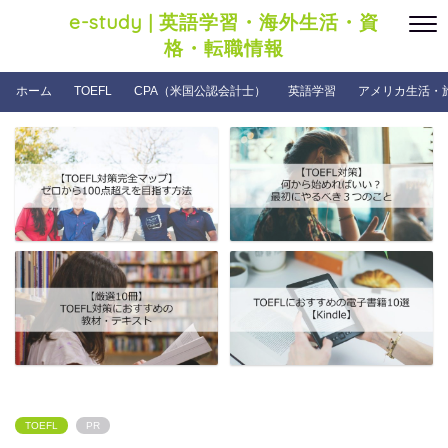
e-study | 英語学習・海外生活・資
格・転職情報
ホーム
TOEFL
CPA（米国公認会計士）
英語学習
アメリカ生活・
TOEFL
PR