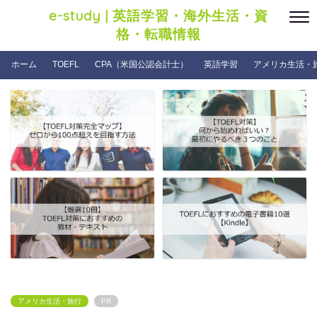
e-study | 英語学習・海外生活・資
格・転職情報
ホーム
TOEFL
CPA（米国公認会計士）
英語学習
アメリカ生活・
アメリカ生活・旅行
PR