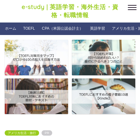
e-study | 英語学習・海外生活・資
格・転職情報
ホーム
TOEFL
CPA（米国公認会計士）
英語学習
アメリカ生活・
アメリカ生活・旅行
PR