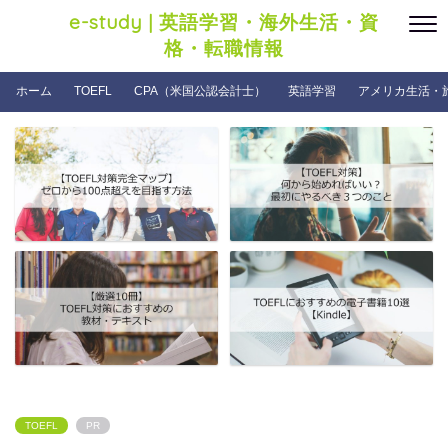
e-study | 英語学習・海外生活・資
格・転職情報
ホーム
TOEFL
CPA（米国公認会計士）
英語学習
アメリカ生活・
TOEFL
PR